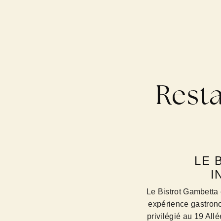
Resta
LE 
I
Le Bistrot Gambetta 
expérience gastrono
privilégié au 19 All