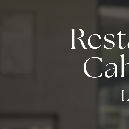
Rest
Cah
L