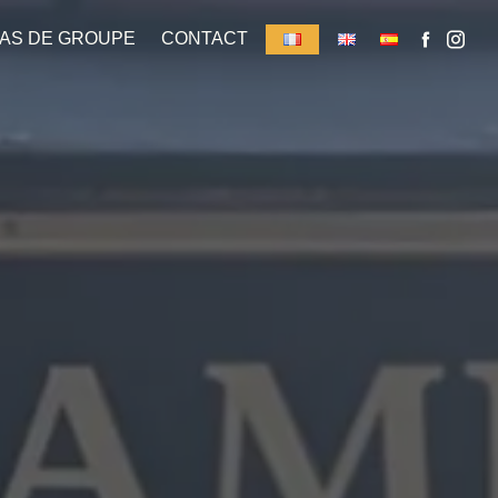
AS DE GROUPE
CONTACT