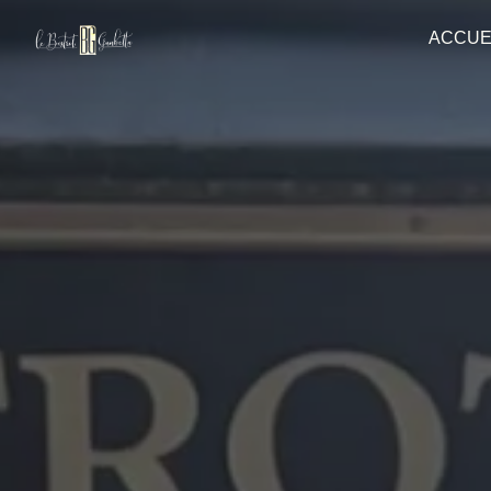
Panneau de gestion des cookies
ACCUE