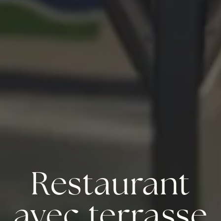
Restaurant
avec terrasse