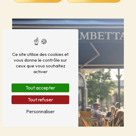
Ce site utilise des cookies et
vous donne le contrôle sur
ceux que vous souhaitez
activer
Tout accepter
Tout refuser
Personnaliser