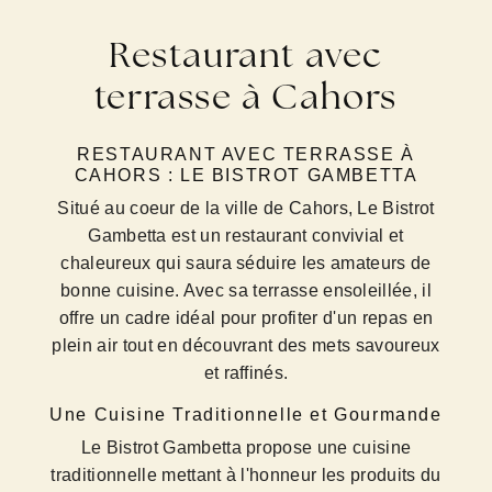
Restaurant avec
terrasse à Cahors
RESTAURANT AVEC TERRASSE À
CAHORS : LE BISTROT GAMBETTA
Situé au coeur de la ville de Cahors, Le Bistrot
Gambetta est un restaurant convivial et
chaleureux qui saura séduire les amateurs de
bonne cuisine. Avec sa terrasse ensoleillée, il
offre un cadre idéal pour profiter d'un repas en
plein air tout en découvrant des mets savoureux
et raffinés.
Une Cuisine Traditionnelle et Gourmande
Le Bistrot Gambetta propose une cuisine
traditionnelle mettant à l'honneur les produits du